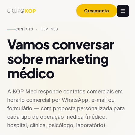
Oftalmologista
Orçamento
Pediatra
CONTATO · KOP MED
Vamos conversar
Psiquiatra
sobre marketing
médico
Otorrinolaringologista
A KOP Med responde contatos comerciais em
Gastroenterologista
horário comercial por WhatsApp, e-mail ou
formulário — com proposta personalizada para
Reumatologista
cada tipo de operação médica (médico,
hospital, clínica, psicólogo, laboratório).