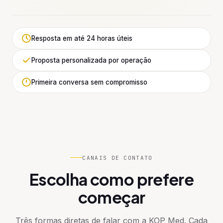
Cardiologista
Dermatologista
Resposta em até 24 horas úteis
Proposta personalizada por operação
Cirurgia Vascular
Primeira conversa sem compromisso
Cirurgião Plástico
Ortopedista
CANAIS DE CONTATO
Ginecologista
Escolha como prefere
começar
Três formas diretas de falar com a KOP Med. Cada