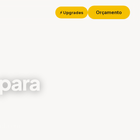
Orçamento
⚡ Upgrades
 para
ada em
,