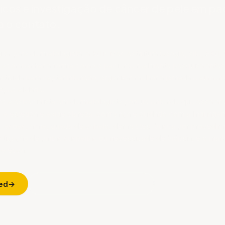
cos e investigação de câncer de pele em pa
a o contato.
tal para dermatologista, a KOP Med estrutura Google, site, SEO,
ra acompanhar a forma como o paciente realmente pesquisa antes
truída para captar intenção, organizar melhor a jornada e aument
pecialidade.
ia especialista em dermatologista porque entende que essa ár
 e estética e exige clareza, confiança e cuidado com a linguage
lesões, acne, queda de cabelo, dermatites, busca por procedim
stigação de pintas suspeitas ou necessidade de biópsia, e o mark
e ética.
ed
Ver a Jornada do Paciente