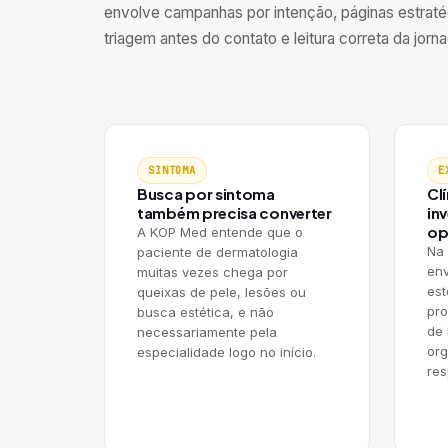
envolve campanhas por intenção, páginas estratég
triagem antes do contato e leitura correta da jorn
SINTOMA
E
Busca por sintoma
Clí
também precisa converter
in
op
A KOP Med entende que o
Na 
paciente de dermatologia
env
muitas vezes chega por
est
queixas de pele, lesões ou
pro
busca estética, e não
de 
necessariamente pela
org
especialidade logo no início.
res