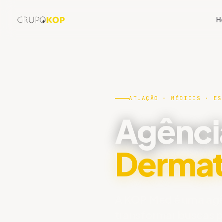
Otorrinolaringologista
H
Gastroenterologista
Reumatologista
Cardiologista
Dermatologista
ATUAÇÃO · MÉDICOS · ES
Cirurgia Vascular
Agênci
Cirurgião Plástico
Ortopedista
Dermat
Ginecologista
A KOP Med é uma agê
transformar buscas p