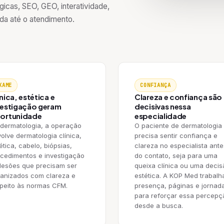
icas, SEO, GEO, interatividade,
ada até o atendimento.
XAME
CONFIANÇA
nica, estética e
Clareza e confiança são
vestigação geram
decisivas nessa
ortunidade
especialidade
dermatologia, a operação
O paciente de dermatologia
olve dermatologia clínica,
precisa sentir confiança e
ética, cabelo, biópsias,
clareza no especialista ante
cedimentos e investigação
do contato, seja para uma
lesões que precisam ser
queixa clínica ou uma decis
anizados com clareza e
estética. A KOP Med trabalh
peito às normas CFM.
presença, páginas e jornad
para reforçar essa percepç
desde a busca.