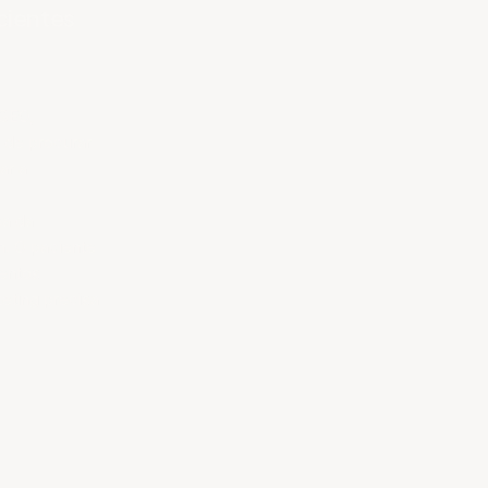
cientes
 GEO,
 de procurar
ar a
ea da
m. O paciente
entos
eting precisa