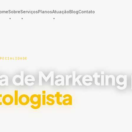
ome
Sobre
Serviços
Planos
Atuação
Blog
Contato
PECIALIDADE
a de Marketing
ologista
ncia de marketing para dermatologista foc
or manchas, lesões, acne, queda de cabelo