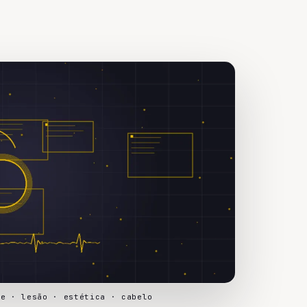
le · lesão · estética · cabelo