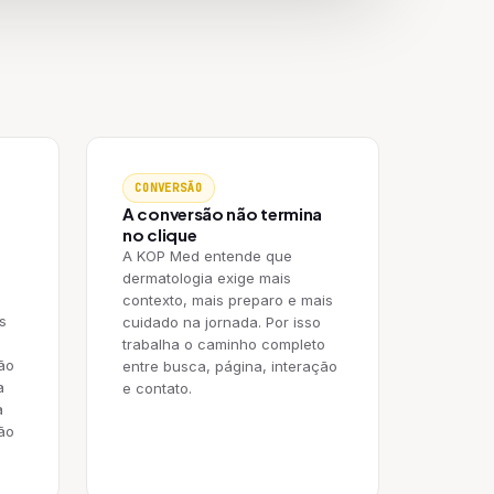
CONVERSÃO
A conversão não termina
no clique
A KOP Med entende que
dermatologia exige mais
contexto, mais preparo e mais
s
cuidado na jornada. Por isso
trabalha o caminho completo
ão
entre busca, página, interação
a
e contato.
a
ão