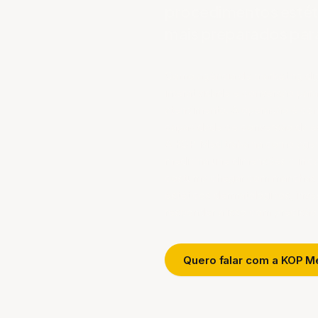
procedimentos estéti
mais preparados par
Como agência de marketing digi
interatividade e conversão pa
atendimento. A operação é cons
capacidade de conversão da es
A KOP Med trabalha como agênc
medicina une dimensões clínica
costuma chegar com manchas, 
estéticos dermatológicos, inve
responder a isso com precisão 
Quero falar com a KOP M