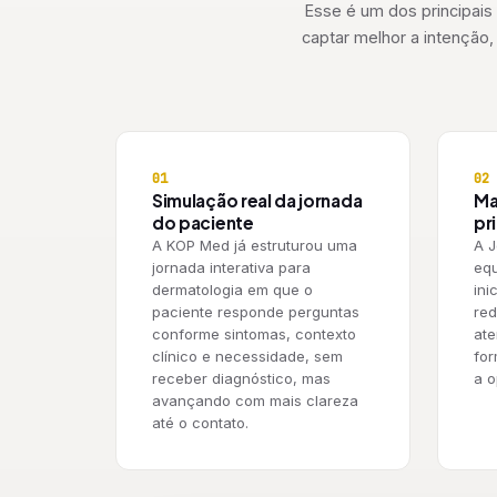
Esse é um dos principais
captar melhor a intenção, 
01
02
Simulação real da jornada
Ma
do paciente
pr
A KOP Med já estruturou uma
A J
jornada interativa para
equ
dermatologia em que o
ini
paciente responde perguntas
red
conforme sintomas, contexto
ate
clínico e necessidade, sem
fo
receber diagnóstico, mas
a o
avançando com mais clareza
até o contato.